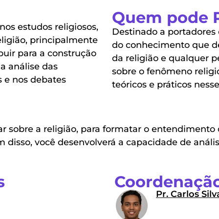
Quem pode P
os estudos religiosos,
Destinado a portadores
igião, principalmente
do conhecimento que de
buir para a construção
da religião e qualquer
a análise das
sobre o fenômeno relig
os e nos debates
teóricos e práticos ness
 sobre a religião, para formatar o entendimento d
lém disso, você desenvolverá a capacidade de análise
s
Coordenação
Pr. Carlos Silv