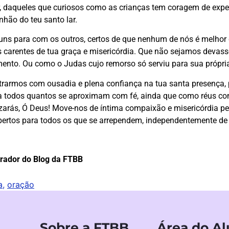
, daqueles que curiosos como as crianças tem coragem de exp
hão do teu santo lar.
uns para com os outros, certos de que nenhum de nós é melho
s carentes de tua graça e misericórdia. Que não sejamos dev
ento. Ou como o Judas cujo remorso só serviu para sua própria
trarmos com ousadia e plena confiança na tua santa presença,
ime a todos quantos se aproximam com fé, ainda que como réus c
zarás, Ó Deus! Move-nos de íntima compaixão e misericórdia 
bertos para todos os que se arrependem, independentemente de 
orador do Blog da FTBB
a
,
oração
Sobre a FTBB
Área do A