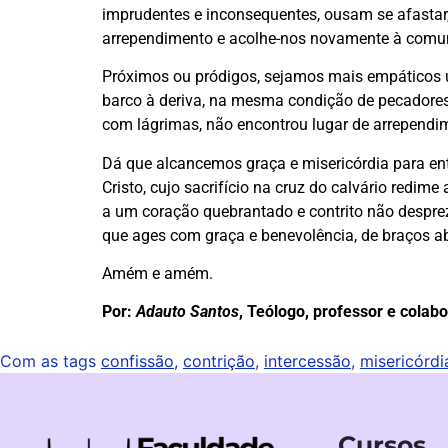
imprudentes e inconsequentes, ousam se afastar
arrependimento e acolhe-nos novamente à comun
Próximos ou pródigos, sejamos mais empáticos 
barco à deriva, na mesma condição de pecadore
com lágrimas, não encontrou lugar de arrependim
Dá que alcancemos graça e misericórdia para en
Cristo, cujo sacrifício na cruz do calvário red
a um coração quebrantado e contrito não despre
que ages com graça e benevolência, de braços a
Amém e amém.
Por:
Adauto Santos
, Teólogo, professor e colab
Com as tags
confissão
,
contrição
,
intercessão
,
misericórdi
Cursos