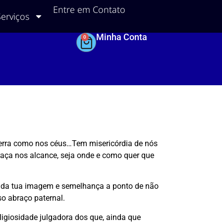
Entre em Contato
Serviços
Minha Conta
0
a terra como nos céus…Tem misericórdia de nós
graça nos alcance, seja onde e como quer que
os da tua imagem e semelhança a ponto de não
o abraço paternal.
eligiosidade julgadora dos que, ainda que