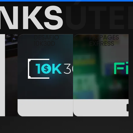
INKS
ÚTE
DESAFIO
FIGPAGES
10K30D
EXPRESS